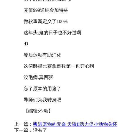
充值999送纯金加特林
微软重新定义了100%
这年头,鬼的日子也不好过啊
:D
餐后运动有助消化
这俯卧撑比赛拿倒数第一也开心啊
没毛病,真四驱
忘了原本的用途了
导师们为我转身吧
【编辑:不动】
上一篇：
叛逃宠物的无奈 天骄II活力促小动物关怀
下一篇：没有了