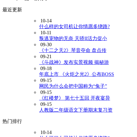
最近更新
10-14
什么样的女司机让你情愿多绕路?
10-11
叛逃宠物的无奈 天骄II活力促小
09-30
《十二之天2》琴音夺命 盘点传
09-21
《斗战神》发布实景视频 揭秘游
09-18
年底上市 《火炬之光2》公布BOSS
09-15
网民为什么会把中国称为“兔子”
09-15
《红楼梦》 第七十五回 开夜宴异
09-15
人教版二年级语文下册期末复习资
热门排行
10-14