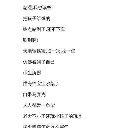
老湿,我想读书
把孩子给饿的
终点站到了,还不下车
酷刑啊!
天地转钱宝,扫一次,收一亿
仿佛看到了自己
币生所愿
跟海绵宝宝吵架了
自带马赛克
人人都爱一条柴
老大不小了还玩小孩子的玩具
买个脚链何必这么霸气